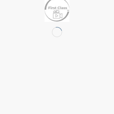
sverfahren vor einer Verbraucherschlichtungsstelle teilzunehmen.
ene Inhalte auf diesen Seiten nach den
G sind wir als Diensteanbieter jedoch nicht
rmationen zu überwachen oder nach Umständen zu
g von Informationen nach den allgemeinen
aftung ist jedoch erst ab dem Zeitpunkt der
 Bekanntwerden von entsprechenden
tfernen.
auf deren Inhalte wir keinen Einfluss haben.
Gewähr übernehmen. Für die Inhalte der
iber der Seiten verantwortlich. Die verlinkten
Rechtsverstöße überprüft. Rechtswidrige Inhalte