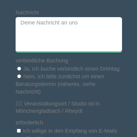
Nachricht
verbindliche Buchung
Ja, ich buche verbindlich einen Drehtag
Nein, ich bitte zunächst um einen
Beratungstermin (näheres, siehe
Nachricht)
👉🏽 Veranstaltungsort / Studio ist in
Mönchengladbach / Rheydt
erforderlich
Ich willige in den Empfang von E-Mails