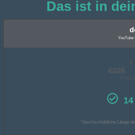
Das ist in de
d
YouTube-
€
€
225
Preis 
14
*durchschnittliche Länge d