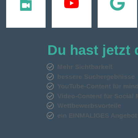
YouTube
Google
Videos
auf
bei
28
Start
Effekt
Dein
positiver
Du hast jetzt
Mehr Sichtbarkeit
bessere Suchergebnisse
YouTube-Content für min
Video-Content für Social
Wettbewerbsvorteile
ein EINMALIGES Angebot