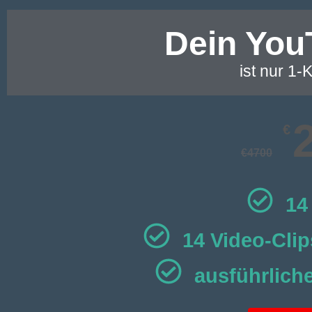
Dein You
ist nur 1-K
€
€
4700
14
14 Video-Clip
ausführlich