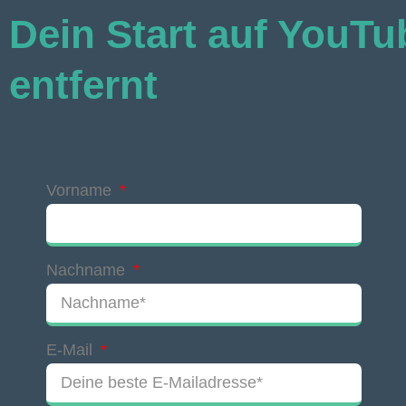
Dein Start auf YouTub
entfernt
Vorname
Nachname
E-Mail