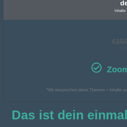
d
Inhalt
€
15
1 S
Zoom
*Wir besprechen deine Themen + Inhalte un
Das ist dein
einmal