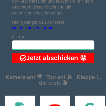
der First Class ein und akzeptiere, mit dem
Absenden dieser Nachricht, die
Datenschutzbestimmungen
Hier gelangst du zu unserer
Datenschutzerklärung
0 - 1 =
Jetzt abschicken 😀
Kamera an! 🎥 Ton an! 🎤 Klappe 1,
die erste 🎬